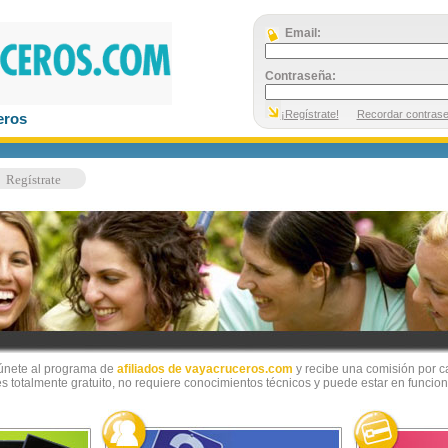
Email:
Contraseña:
¡Regístrate!
Recordar contras
eros
Regístrate
 únete al programa de
afiliados de vayacruceros.com
y recibe una comisión por cad
s totalmente gratuito, no requiere conocimientos técnicos y puede estar en funcio