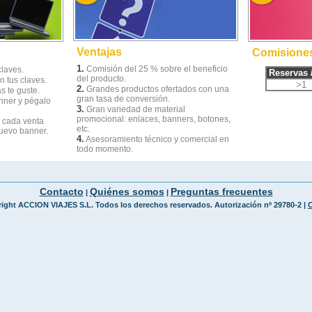
Ventajas
Comisione
1.
Comisión del 25 % sobre el beneficio
claves.
Reservas 
del producto.
 tus claves.
>1
2.
Grandes productos ofertados con una
s te guste.
gran tasa de conversión.
nner y pégalo
3.
Gran variedad de material
promocional: enlaces, banners, botones,
 cada venta
etc.
nuevo banner.
4.
Asesoramiento técnico y comercial en
todo momento.
Contacto
Quiénes somos
Preguntas frecuentes
|
|
ight ACCION VIAJES S.L. Todos los derechos reservados. Autorización nº 29780-2 |
C