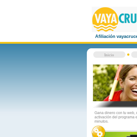
Afiliación vayacruc
Inicio
Gana dinero con tu web,
activación del programa e
minutos.