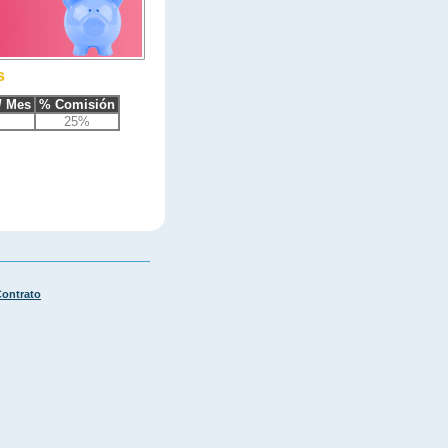
s
/ Mes
% Comisión
25%
ontrato